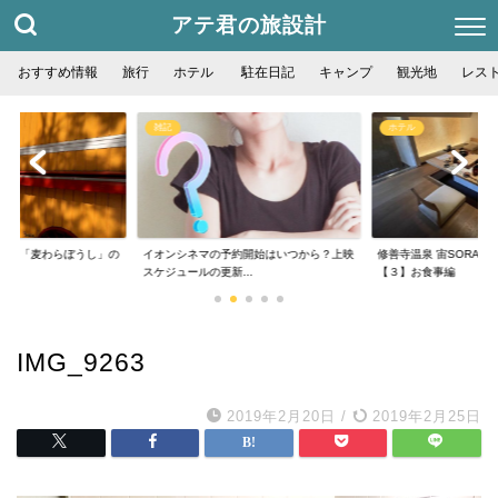
アテ君の旅設計
おすすめ情報
旅行
ホテル
駐在日記
キャンプ
観光地
レス
雑記
ホテル
フェ「麦わらぼうし」の
イオンシネマの予約開始はいつから？上映
修善寺温泉 宙SORA 
..
スケジュールの更新...
【３】お食事編
IMG_9263
2019年2月20日
/
2019年2月25日