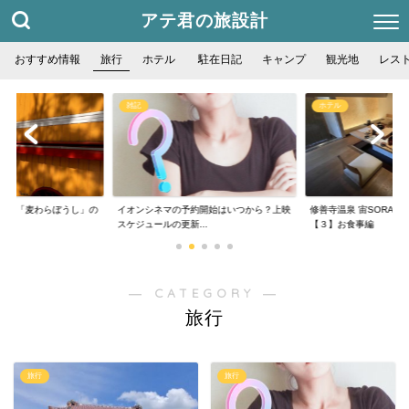
アテ君の旅設計
おすすめ情報
旅行
ホテル
駐在日記
キャンプ
観光地
レス
雑記
ホテル
フェ「麦わらぼうし」の
イオンシネマの予約開始はいつから？上映
修善寺温泉 宙SORA 
..
スケジュールの更新...
【３】お食事編
― CATEGORY ―
旅行
旅行
旅行