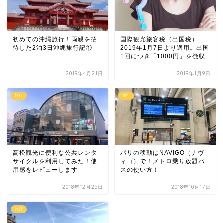
初めての沖縄旅行！両親を招
国際観光旅客税（出国税）
待した2泊3日沖縄旅行記①
2019年1月7日より適用。出国
1回につき「1000円」を徴収
2019年4月21日
2019年1月9日
旅行
旅行
高松観光に便利な公共レンタ
パリの移動はNAVIGO（ナヴ
サイクルを利用してみた！使
ィゴ）で！メトロ乗り放題パ
用感をレビューします
スの使い方！
2018年12月25日
2018年10月17日
旅行