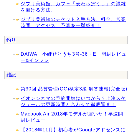
ジブリ美術館、カフェ「麦わらぼうし」の混雑
を避ける方法。
ジブリ美術館のチケット入手方法、料金、営業
時間、アクセス、予算を一挙紹介！
釣り
DAIWA 小継せとうち3号-36・E 開封レビュ
ー&インプレ
雑記
第30回 品質管理(QC)検定3級 解答速報(完全版)
イオンシネマの予約開始はいつから？上映スケ
ジュールの更新時間と合わせて徹底調査！
Macbook Air 2018年モデルが届いた！早速開
封レビュー！
【2018年11月】初心者がGoogleアドセンスに