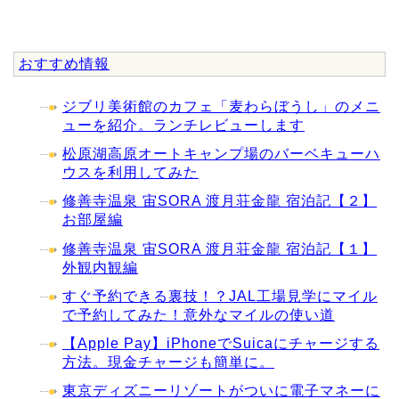
おすすめ情報
ジブリ美術館のカフェ「麦わらぼうし」のメニ
ューを紹介。ランチレビューします
松原湖高原オートキャンプ場のバーベキューハ
ウスを利用してみた
修善寺温泉 宙SORA 渡月荘金龍 宿泊記【２】
お部屋編
修善寺温泉 宙SORA 渡月荘金龍 宿泊記【１】
外観内観編
すぐ予約できる裏技！？JAL工場見学にマイル
で予約してみた！意外なマイルの使い道
【Apple Pay】iPhoneでSuicaにチャージする
方法。現金チャージも簡単に。
東京ディズニーリゾートがついに電子マネーに