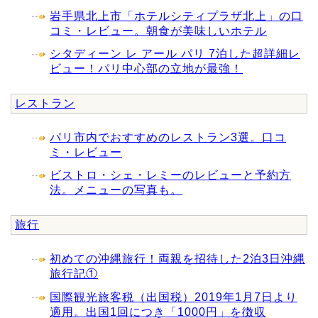
岩手県北上市「ホテルシティプラザ北上」の口
コミ・レビュー。朝食が美味しいホテル
シタディーン レ アール パリ 7泊した超詳細レ
ビュー！パリ中心部の立地が最強！
レストラン
パリ市内でおすすめのレストラン3選。口コ
ミ・レビュー
ビストロ・シェ・レミーのレビューと予約方
法。メニューの写真も。
旅行
初めての沖縄旅行！両親を招待した2泊3日沖縄
旅行記①
国際観光旅客税（出国税）2019年1月7日より
適用。出国1回につき「1000円」を徴収