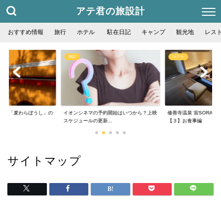
アテ君の旅設計
おすすめ情報
旅行
ホテル
駐在日記
キャンプ
観光地
レス
雑記
ホテル
フェ「麦わらぼうし」の
イオンシネマの予約開始はいつから？上映
修善寺温泉 宙SORA 
..
スケジュールの更新...
【３】お食事編
サイトマップ