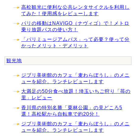
高松観光に便利な公共レンタサイクルを利用し
てみた！使用感をレビューします
パリの移動はNAVIGO（ナヴィゴ）で！メトロ
乗り放題パスの使い方！
「パリミュージアムパス」って必要？使って分
かったメリット・デメリット
観光地
ジブリ美術館のカフェ「麦わらぼうし」のメニ
ューを紹介。ランチレビューします
大満足の50分食べ放題！埼玉いちご狩り「苺の
里」レビュー
香川県の特別名勝「栗林公園」の見どころ5
選！高松駅から自転車で約20分！
ジブリ美術館のカフェ「麦わらぼうし」のメニ
ューを紹介。ランチレビューします