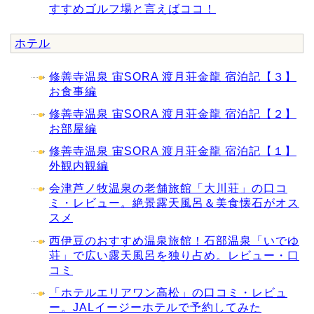
すすめゴルフ場と言えばココ！
ホテル
修善寺温泉 宙SORA 渡月荘金龍 宿泊記【３】
お食事編
修善寺温泉 宙SORA 渡月荘金龍 宿泊記【２】
お部屋編
修善寺温泉 宙SORA 渡月荘金龍 宿泊記【１】
外観内観編
会津芦ノ牧温泉の老舗旅館「大川荘」の口コ
ミ・レビュー。絶景露天風呂＆美食懐石がオス
スメ
西伊豆のおすすめ温泉旅館！石部温泉「いでゆ
荘」で広い露天風呂を独り占め。レビュー・口
コミ
「ホテルエリアワン高松」の口コミ・レビュ
ー。JALイージーホテルで予約してみた