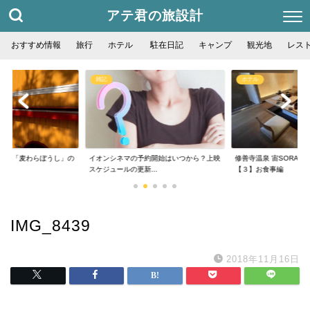
アテ君の旅設計
おすすめ情報
旅行
ホテル
駐在日記
キャンプ
観光地
レス
雑記
ホテル
フェ「麦わらぼうし」の
イオンシネマの予約開始はいつから？上映
修善寺温泉 宙SORA 
..
スケジュールの更新...
【３】お食事編
IMG_8439
2018年11月16日